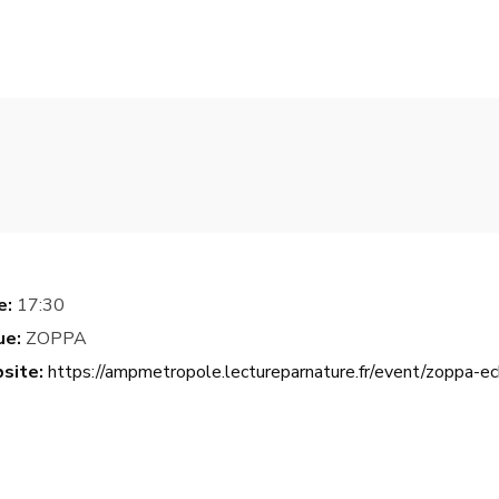
e:
17:30
ue:
ZOPPA
site:
https://ampmetropole.lectureparnature.fr/event/zoppa-ec